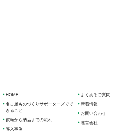
2019.10.23
ブログ更新【即位礼正殿の儀】
2019.10.18
ブログ更新【台風被害】
2019.10.16
ブログ更新【朝晩は寒くなってきましたね。】
2019.10.11
ブログ更新【秋祭り】
2019.10.09
ブログ更新【備え】
2019.10.07
ブログ更新【歓迎会＆親睦会】
2019.10.04
ブログ更新【季節の果実】
HOME
よくあるご質問
2019.10.02
名古屋ものづくりサポーターズでで
新着情報
ブログ更新【秋の空】
きること
お問い合わせ
2019.10.01
依頼から納品までの流れ
ブログ更新【タイ工場の話 ～その２～ タイの家庭内職さ
運営会社
ん】
導入事例
2019.10.01