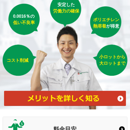
安定した
労働力の確保
0.0016％の
ポリエチレン
低い不良率
熱溶着
が得意
小ロットから
コスト削減
大ロットまで
料金目安